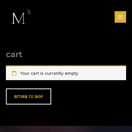
Skip
to
content
cart
Your cart is currently empty.
RETURN TO SHOP