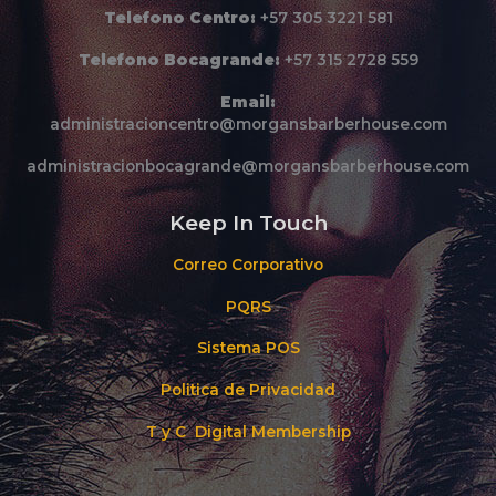
Telefono Centro:
+57 305 3221 581
Telefono Bocagrande:
+57 315 2728 559
Email:
administracioncentro@morgansbarberhouse.com
administracionbocagrande@morgansbarberhouse.com
Keep In Touch
Correo Corporativo
PQRS
Sistema POS
Politica de Privacidad
T y C Digital Membership