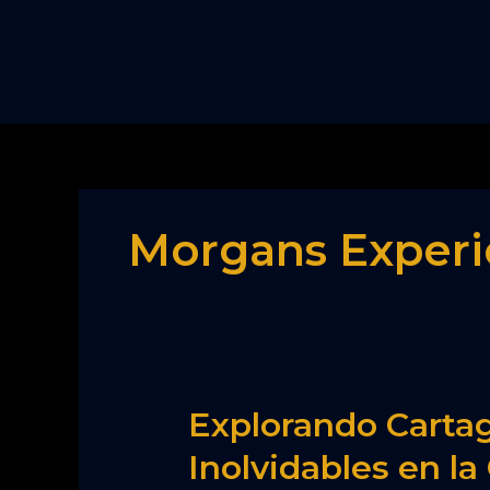
Skip
to
content
Morgans Exper
Explorando
Explorando Cartag
Cartagena:
Inolvidables en la
Una
Guía