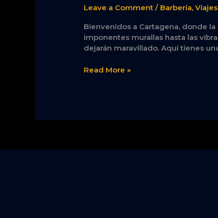
Leave a Comment
/
Barbería
,
Viaje
para
las
Bienvenidos a Cartagena, donde la h
Experiencias
imponentes murallas hasta las vibr
Inolvidables
dejarán maravillado. Aquí tienes una
en
la
Read More »
Ciudad
Histórica