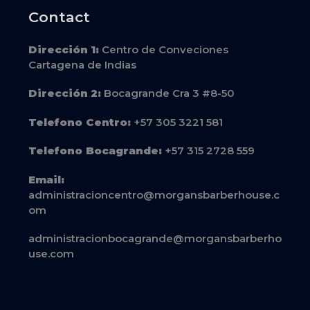
Contact
Dirección
1:
Centro de Conveciones
Cartagena de Indias
Dirección
2:
Bocagrande Cra 3 #8-50
Telefono Centro:
+57 305 3221 581
Telefono Bocagrande:
+57 315 2728 559
Email:
administracioncentro@morgansbarberhouse.c
om
administracionbocagrande@morgansbarberho
use.com