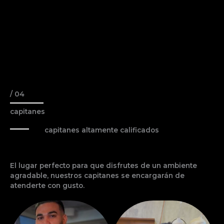
me 
servic
io
atend
io 
p
ieron 
espec
u
rápid
tacula
m
o sin 
r.
c
cita.
Sin 
do
duda 
m
volve
b
/ 04
re
as
capitanes
i
a
capitanes altamente calificados
e
El lugar perfecto para que disfrutes de un ambiente
agradable, nuestros capitanes se encargarán de
atenderte con gusto.