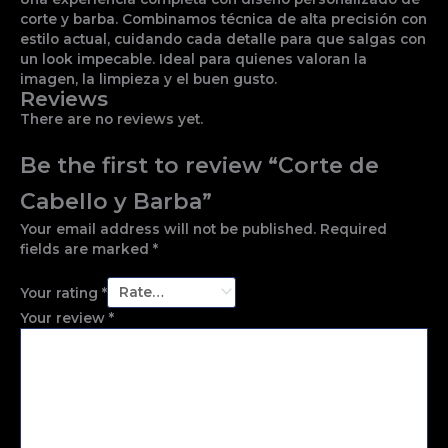
corte y barba. Combinamos técnica de alta precisión con
estilo actual, cuidando cada detalle para que salgas con
un look impecable. Ideal para quienes valoran la
imagen, la limpieza y el buen gusto.
Reviews
There are no reviews yet.
Be the first to review “Corte de
Cabello y Barba”
Your email address will not be published.
Required
fields are marked
*
Your rating
*
Your review
*