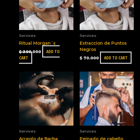
Services
Services
Ritual Morgan´s
Extraccion de Puntos
Negros
ADD TO
$
300.000
CART
ADD TO CART
$
70.000
Services
Services
Arreglo de Barba
Peinado de cabello