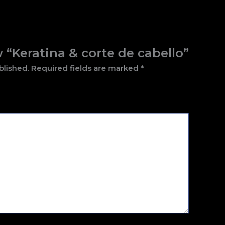
w “Keratina & corte de cabello”
blished.
Required fields are marked
*