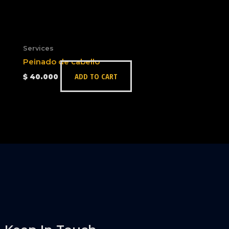
Services
Peinado de cabello
ADD TO CART
$
40.000