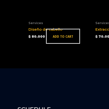
Services
Service
Diseño de cabello
Extrac
ADD TO CART
$
80.000
$
70.0