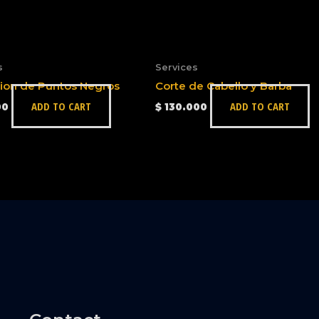
s
Services
cion de Puntos Negros
Corte de Cabello y Barba
ADD TO CART
ADD TO CART
00
$
130.000