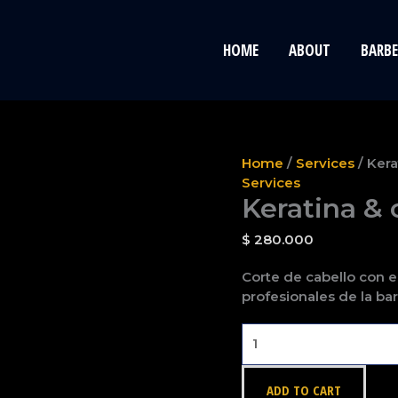
HOME
ABOUT
BARBE
Keratina
Home
/
Services
/ Kera
&
Services
Keratina & 
corte
de
$
280.000
cabello
quantity
Corte de cabello con e
profesionales de la bar
ADD TO CART