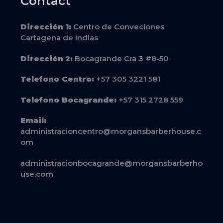
Contact
Dirección
1:
Centro de Conveciones
Cartagena de Indias
Dirección
2:
Bocagrande Cra 3 #8-50
Telefono Centro:
+57 305 3221 581
Telefono Bocagrande:
+57 315 2728 559
Email:
administracioncentro@morgansbarberhouse.c
om
administracionbocagrande@morgansbarberho
use.com