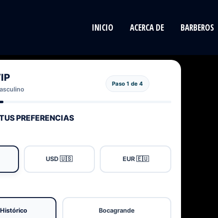
INICIO
ACERCA DE
BARBEROS
IP
Paso 1 de 4
asculino
TUS PREFERENCIAS
USD 🇺🇸
EUR 🇪🇺
Histórico
Bocagrande