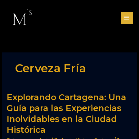
Ir
al
contenido
Cerveza Fría
Explorando
Explorando Cartagena: Una
Cartagena:
Guía para las Experiencias
Una
Guía
Inolvidables en la Ciudad
para
las
Histórica
Experiencias
Inolvidables