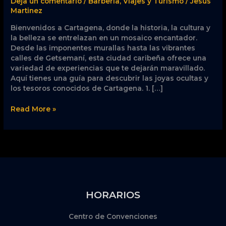
Deja un comentario
/
Barbería
,
Viajes y Turismo
/
Jesus
en
Martinez
la
Bienvenidos a Cartagena, donde la historia, la cultura y
Ciudad
la belleza se entrelazan en un mosaico encantador.
Histórica
Desde las imponentes murallas hasta las vibrantes
calles de Getsemaní, esta ciudad caribeña ofrece una
variedad de experiencias que te dejarán maravillado.
Aquí tienes una guía para descubrir las joyas ocultas y
los tesoros conocidos de Cartagena. 1. […]
Read More »
HORARIOS
Centro de Convenciones