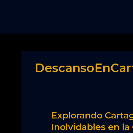
Ir
al
contenido
DescansoEnCar
Explorando
Explorando Cartag
Cartagena:
Inolvidables en la
Una
Guía