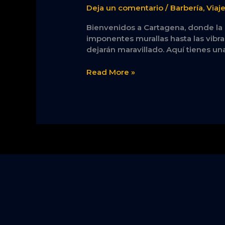
Deja un comentario
/
Barbería
,
Viaj
para
las
Bienvenidos a Cartagena, donde la h
Experiencias
imponentes murallas hasta las vibr
Inolvidables
dejarán maravillado. Aquí tienes una
en
la
Read More »
Ciudad
Histórica