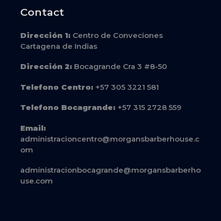
Contact
Dirección
1:
Centro de Conveciones
Cartagena de Indias
Dirección
2:
Bocagrande Cra 3 #8-50
Telefono Centro:
+57 305 3221 581
Telefono Bocagrande:
+57 315 2728 559
Email:
administracioncentro@morgansbarberhouse.c
om
administracionbocagrande@morgansbarberho
use.com