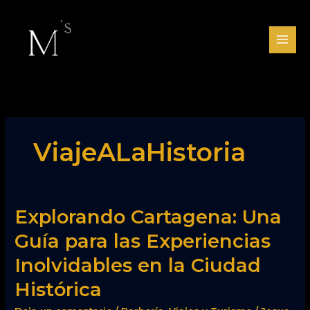
Ir
al
contenido
ViajeALaHistoria
Explorando
Explorando Cartagena: Una
Cartagena:
Guía para las Experiencias
Una
Guía
Inolvidables en la Ciudad
para
las
Histórica
Experiencias
Inolvidables