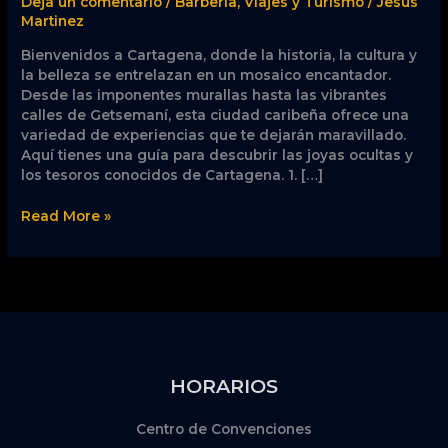
Deja un comentario
/
Barbería
,
Viajes y Turismo
/
Jesus
en
Martinez
la
Bienvenidos a Cartagena, donde la historia, la cultura y
Ciudad
la belleza se entrelazan en un mosaico encantador.
Histórica
Desde las imponentes murallas hasta las vibrantes
calles de Getsemaní, esta ciudad caribeña ofrece una
variedad de experiencias que te dejarán maravillado.
Aquí tienes una guía para descubrir las joyas ocultas y
los tesoros conocidos de Cartagena. 1. […]
Read More »
HORARIOS
Centro de Convenciones