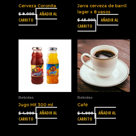
Cerveza Coronita
Jarra cerveza de barril
lager x 8 vasos
AÑADIR AL
$
8.000
CARRITO
AÑADIR AL
$
45.000
CARRITO
Bebidas
Bebidas
Jugo Hit 300 ml
Café
AÑADIR AL
AÑADIR AL
$
4.000
$
4.000
CARRITO
CARRITO