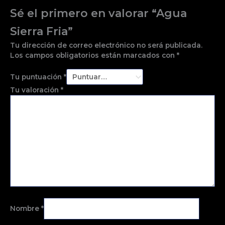
Sé el primero en valorar “Agua
Sierra Fria”
Tu dirección de correo electrónico no será publicada.
Los campos obligatorios están marcados con
*
Tu puntuación
*
Tu valoración
*
Nombre
*