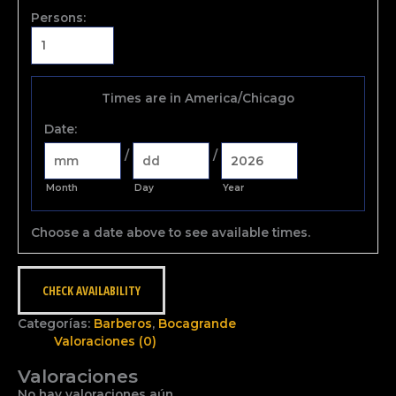
Persons:
Times are in
America/Chicago
Date
:
/
/
Month
Day
Year
Choose a date above to see available times.
CHECK AVAILABILITY
Categorías:
Barberos
,
Bocagrande
Valoraciones (0)
Valoraciones
No hay valoraciones aún.