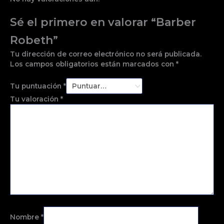
Sé el primero en valorar “Barber
Robeth”
Tu dirección de correo electrónico no será publicada.
Los campos obligatorios están marcados con
*
Tu puntuación
*
Tu valoración
*
Nombre
*