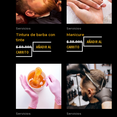
Servicios
Servicios
Tintura de barba con
Manicure
tinte
AÑADIR AL
$
35.000
AÑADIR AL
CARRITO
$
50.000
CARRITO
Servicios
Servicios