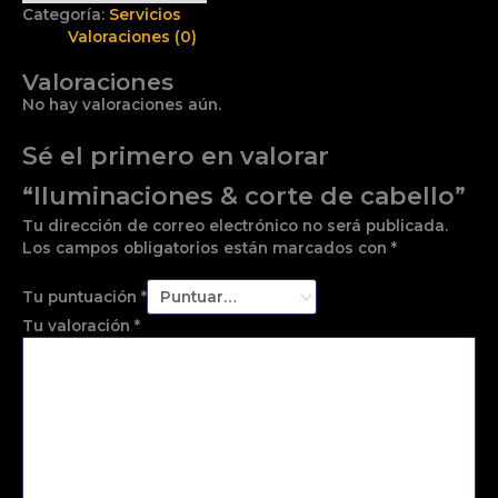
Categoría:
Servicios
Valoraciones (0)
Valoraciones
No hay valoraciones aún.
Sé el primero en valorar
“Iluminaciones & corte de cabello”
Tu dirección de correo electrónico no será publicada.
Los campos obligatorios están marcados con
*
Tu puntuación
*
Tu valoración
*