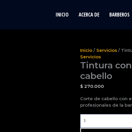
INICIO
ACERCA DE
BARBEROS
Tintura
Inicio
/
Servicios
/ Tint
con
Servicios
Tintura con
decoloracion
&
cabello
corte
de
$
270.000
cabello
cantidad
Corte de cabello con e
profesionales de la bar