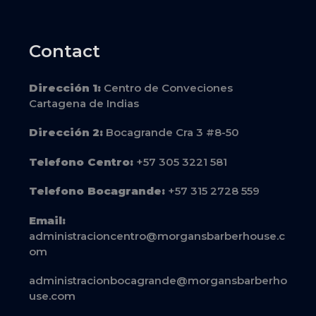
Contact
Dirección
1:
Centro de Conveciones
Cartagena de Indias
Dirección
2:
Bocagrande Cra 3 #8-50
Telefono Centro:
+57 305 3221 581
Telefono Bocagrande:
+57 315 2728 559
Email:
administracioncentro@morgansbarberhouse.c
om
administracionbocagrande@morgansbarberho
use.com