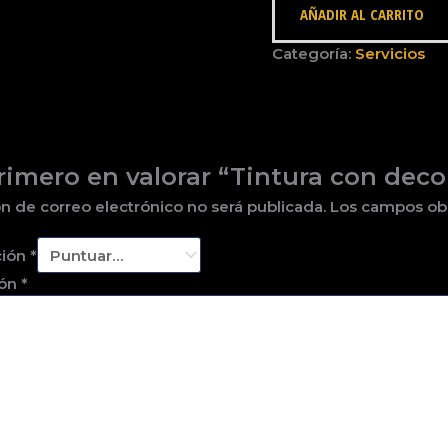
AÑADIR AL CARRITO
Categoría:
Servicios
primero en valorar “Tintura con deco
n de correo electrónico no será publicada.
Los campos ob
ción
*
ión
*