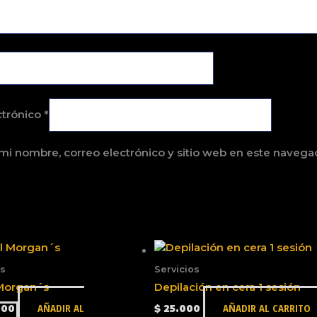
ctrónico
*
mi nombre, correo electrónico y sitio web en este navega
os
Servicios
 Morgan´s
Depilación en cera 1 sesión
AÑADIR AL
AÑADIR AL CARRITO
000
$
25.000