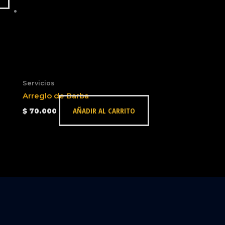
Servicios
Arreglo de Barba
AÑADIR AL CARRITO
$
70.000