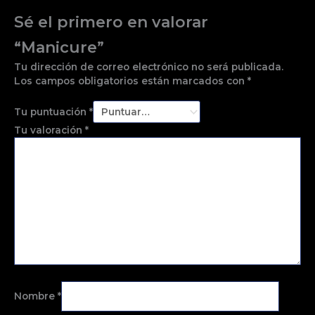
Sé el primero en valorar
“Manicure”
Tu dirección de correo electrónico no será publicada.
Los campos obligatorios están marcados con
*
Tu puntuación
*
Tu valoración
*
Nombre
*