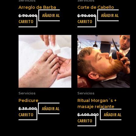
Servicios
Servicios
Arreglo de Barba
Corte de Cabello
AÑADIR AL
AÑADIR AL
$
70.000
$
70.000
CARRITO
CARRITO
Servicios
Servicios
Pedicure
Ritual Morgan´s +
masaje relajante
AÑADIR AL
$
35.000
CARRITO
AÑADIR AL
$
400.000
CARRITO