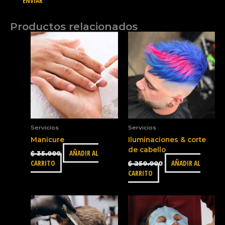
Productos relacionados
Servicios
Servicios
Manicure
Iluminaciones & corte
de cabello
AÑADIR AL
$
35.000
CARRITO
AÑADIR AL
$
250.000
CARRITO